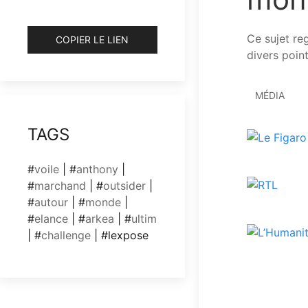
Ce sujet re
COPIER LE LIEN
divers point
MÉDIA
TAGS
#
voile
| #
anthony
|
#
marchand
| #
outsider
|
#
autour
| #
monde
|
#
elance
| #
arkea
| #
ultim
| #
challenge
| #lexpose