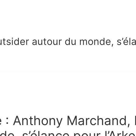
utsider autour du monde, s’éla
e : Anthony Marchand, l
e, s’élance pour l’Ark