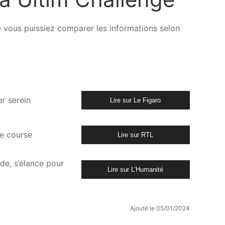
ue vous puissiez comparer les informations selon
r serein
Lire sur Le Figaro
te course
Lire sur RTL
de, s’élance pour
Lire sur L’Humanité
Ajouté le 05/01/2024