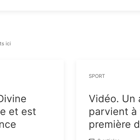
s ici
SPORT
Divine
Vidéo. Un 
e et est
parvient à 
ance
première d