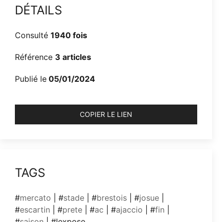
DÉTAILS
Consulté
1940 fois
Référence
3 articles
Publié le
05/01/2024
COPIER LE LIEN
TAGS
#
mercato
| #
stade
| #
brestois
| #
josue
|
#
escartin
| #
prete
| #
ac
| #
ajaccio
| #
fin
|
#
saison
| #lexpose