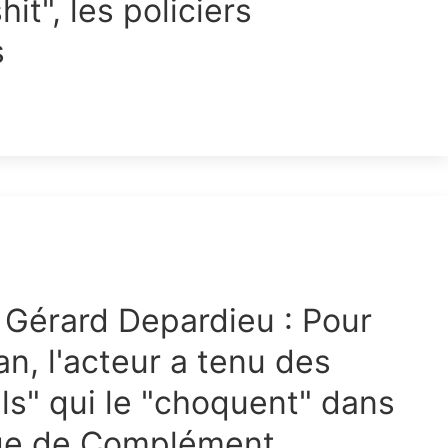
hit", les policiers
s
Gérard Depardieu : Pour
an, l'acteur a tenu des
ls" qui le "choquent" dans
age de Complément