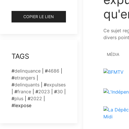
qu'e
COPIER LE LIEN
Ce sujet re
divers point
MÉDIA
TAGS
#
delinquance
| #
4686
|
#
etrangers
|
#
delinquants
| #
expulses
| #
france
| #
2023
| #
30
|
#
plus
| #
2022
|
#lexpose