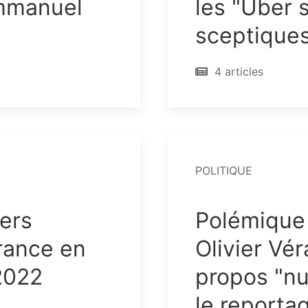
Emmanuel
les "Uber s
sceptique
4 articles
POLITIQUE
ers
Polémique 
rance en
Olivier Vér
2022
propos "nu
le report