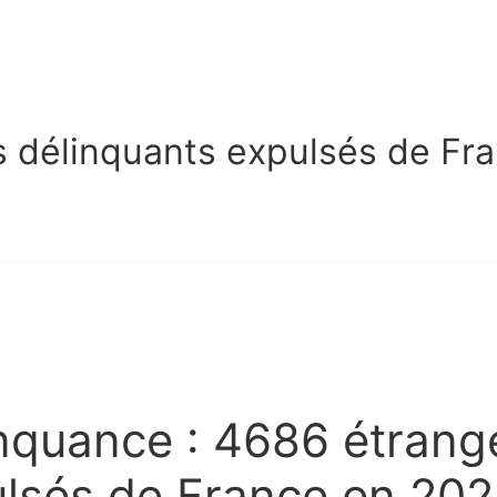
s délinquants expulsés de Fr
nquance : 4686 étrang
lsés de France en 202