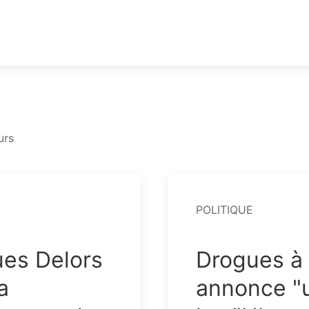
urs
POLITIQUE
es Delors
Drogues à 
a
annonce "u