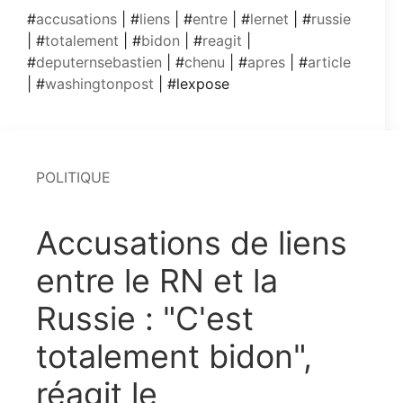
#
accusations
| #
liens
| #
entre
| #
lernet
| #
russie
| #
totalement
| #
bidon
| #
reagit
|
#
deputernsebastien
| #
chenu
| #
apres
| #
article
| #
washingtonpost
| #lexpose
POLITIQUE
Accusations de liens
entre le RN et la
Russie : "C'est
totalement bidon",
réagit le