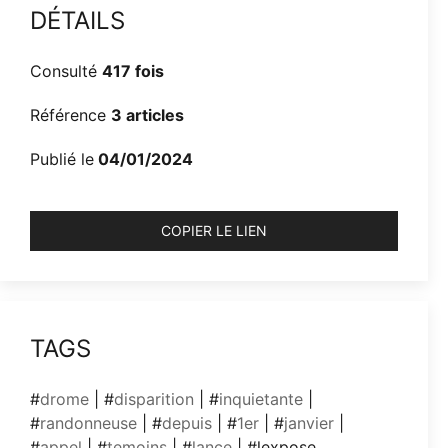
DÉTAILS
Consulté
417 fois
Référence
3 articles
Publié le
04/01/2024
COPIER LE LIEN
TAGS
#
drome
| #
disparition
| #
inquietante
|
#
randonneuse
| #
depuis
| #
1er
| #
janvier
|
#
appel
| #
temoins
| #
lance
| #lexpose